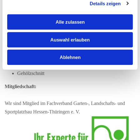
Details zeigen
Pflasterarbeiten
Treppenanlagen
Trockenmauern
Alle zulassen
Wasser im Garten
Auswahl erlauben
Pflanzenflächenpflege
Bepflanzungen
Ablehnen
Rasenpflege
Gehölzschnitt
Mitgliedschaft:
Wir sind Mitglied im Fachverband Garten-, Landschafts- und
Sportplatzbau Hessen-Thüringen e. V.