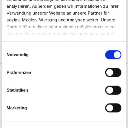
analysieren. Außerdem geben wir Informationen zu Ihrer
Verwendung unserer Website an unsere Partner für
soziale Medien, Werbung und Analysen weiter. Unsere
Partner führen diese Informationen möglicherweise mit
weiteren Daten zusammen, die Sie ihnen bereitgestellt
haben oder die sie im Rahmen Ihrer Nutzung der Dienste
gesammelt haben.
Einwilligungsauswahl
Notwendig
Präferenzen
Unser Leistungsspektrum – Garten- und
Landschaftsbau Darr in Dillenburg-
Statistiken
Frohnhausen
Marketing