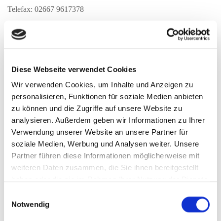
Telefax: 02667 9617378
E-Mail:
galabau-darr@t-online.de
URL:
www.galabau-darr.de
Diese Webseite verwendet Cookies
Inhaber:
Wir verwenden Cookies, um Inhalte und Anzeigen zu
Friedrich Feuchtmeyer
personalisieren, Funktionen für soziale Medien anbieten
zu können und die Zugriffe auf unsere Website zu
Registergericht: Amtsgericht Wetzlar
analysieren. Außerdem geben wir Informationen zu Ihrer
Registernummer: HRA 7352
Verwendung unserer Website an unsere Partner für
soziale Medien, Werbung und Analysen weiter. Unsere
Partner führen diese Informationen möglicherweise mit
Wir sind nicht bereit oder verpflichtet, an
weiteren Daten zusammen, die Sie ihnen bereitgestellt
Streitbeilegungsverfahren vor einer Verbraucherschlichtungsstelle
haben oder die sie im Rahmen Ihrer Nutzung der Dienste
teilzunehmen.
gesammelt haben.
Einwilligungsauswahl
Notwendig