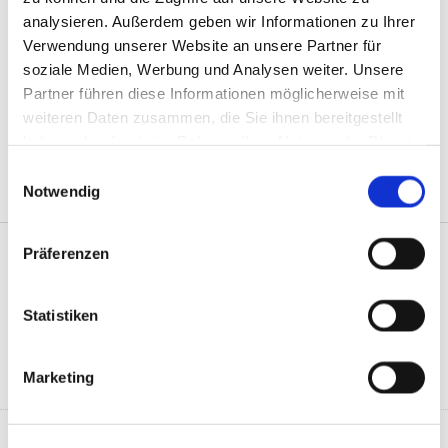
analysieren. Außerdem geben wir Informationen zu Ihrer
Verwendung unserer Website an unsere Partner für
soziale Medien, Werbung und Analysen weiter. Unsere
Partner führen diese Informationen möglicherweise mit
weiteren Daten zusammen, die Sie ihnen bereitgestellt
haben oder die sie im Rahmen Ihrer Nutzung der Dienste
gesammelt haben.
Einwilligungsauswahl
Notwendig
Präferenzen
Unser Leistungsspektrum – Garten- und
Landschaftsbau Darr in Dillenburg-
Statistiken
Frohnhausen
Marketing