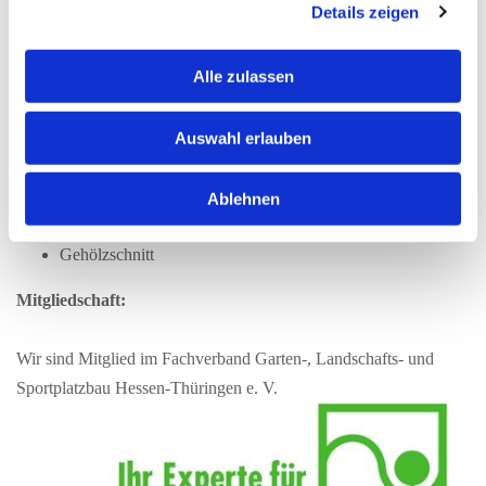
Details zeigen
Pflasterarbeiten
Treppenanlagen
Trockenmauern
Alle zulassen
Wasser im Garten
Auswahl erlauben
Pflanzenflächenpflege
Bepflanzungen
Ablehnen
Rasenpflege
Gehölzschnitt
Mitgliedschaft:
Wir sind Mitglied im Fachverband Garten-, Landschafts- und
Sportplatzbau Hessen-Thüringen e. V.